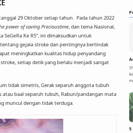
KE
P
 tanggal 29 Oktober setiap tahun. Pada tahun 2022
he power of saving Precioustime
, dan tema Nasional,
ka SeGeRa Ke RS”, ini dimaksudkan untuk
entang gejala stroke dan pentingnya bertindak
dapat meningkatkan kualitas hidup penyandang
A
stroke, setiap detik yang berlalu menjadi sangat
S
l
m
yum tidak simetris, Gerak separuh anggota tubuh
as atau baal separuh tubuh, Rabun/pandangan mata
ang muncul dengan tidak terduga.
5