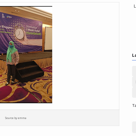
L
L
Ta
Source by emma