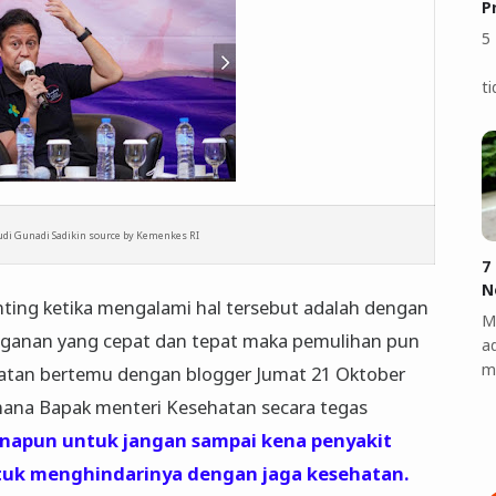
P
5
M
t
di Gunadi Sadikin source by Kemenkes RI
7
N
enting ketika mengalami hal tersebut adalah dengan
M
nganan yang cepat dan tepat maka pemulihan pun
a
m
atan bertemu dengan blogger Jumat 21 Oktober
imana Bapak menteri Kesehatan secara tegas
napun untuk jangan sampai kena penyakit
ntuk menghindarinya dengan jaga kesehatan.