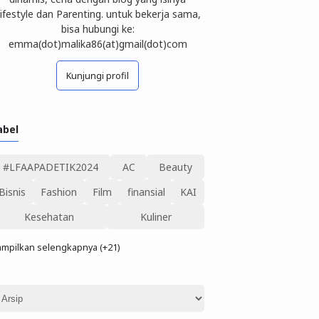
ifestyle dan Parenting. untuk bekerja sama,
bisa hubungi ke:
emma(dot)malika86(at)gmail(dot)com
Kunjungi profil
abel
#LFAAPADETIK2024
AC
Beauty
Bisnis
Fashion
Film
finansial
KAI
Kesehatan
Kuliner
mpilkan selengkapnya (+21)